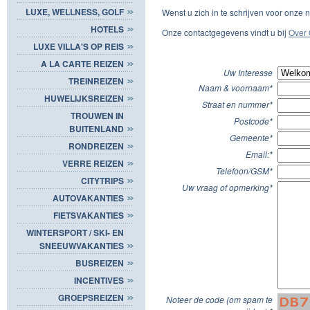
LUXE, WELLNESS, GOLF
Wenst u zich in te schrijven voor onze
HOTELS
Onze contactgegevens vindt u bij
Over 
LUXE VILLA'S OP REIS
A LA CARTE REIZEN
Uw Interesse
TREINREIZEN
Naam & voornaam*
HUWELIJKSREIZEN
Straat en nummer*
TROUWEN IN
Postcode*
BUITENLAND
Gemeente*
RONDREIZEN
Email:*
VERRE REIZEN
Telefoon/GSM*
CITYTRIPS
Uw vraag of opmerking*
AUTOVAKANTIES
FIETSVAKANTIES
WINTERSPORT / SKI- EN
SNEEUWVAKANTIES
BUSREIZEN
INCENTIVES
GROEPSREIZEN
Noteer de code (om spam te