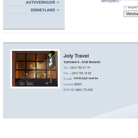
vermijden):*
AUTOVERHUUR
(*) Verplic
DISNEYLAND
Joly Travel
Yzerhand 9 - 9120 Beveren
Tel:
+32/3 755 01 74
Fax:
+32/3 755 16 93
E-mail:
Licentie
B2201
BTW BE
0844.772.505