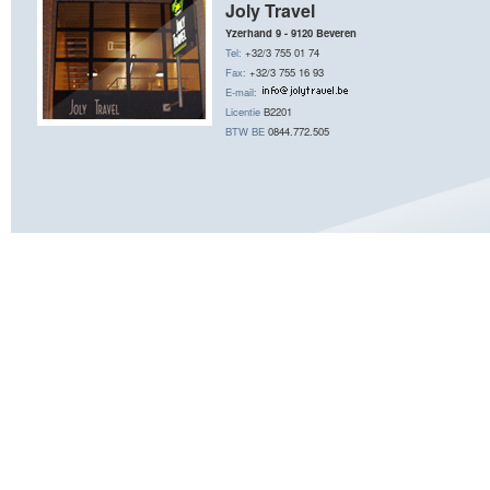
Joly Travel
Yzerhand 9 - 9120 Beveren
Tel:
+32/3 755 01 74
Fax:
+32/3 755 16 93
E-mail:
Licentie
B2201
BTW BE
0844.772.505