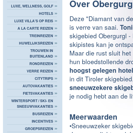
Over Obergurgl
LUXE, WELLNESS, GOLF
HOTELS
Deze "Diamant van de 
LUXE VILLA'S OP REIS
is verre van saai.
Toni
A LA CARTE REIZEN
skigebied Obergurgl - 
TREINREIZEN
skipistes kan je onts
HUWELIJKSREIZEN
TROUWEN IN
Maar die rust sluit het
BUITENLAND
hun bloedstollende d
RONDREIZEN
hoogst gelegen hotel
VERRE REIZEN
in dit Tiroler skigebie
CITYTRIPS
sneeuwzekere skigeb
AUTOVAKANTIES
FIETSVAKANTIES
je nodig hebt aan de li
WINTERSPORT / SKI- EN
SNEEUWVAKANTIES
BUSREIZEN
Meerwaarden
INCENTIVES
•Sneeuwzeker skigebi
GROEPSREIZEN