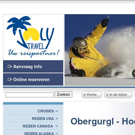
Aanvraag info
Online reserveren
Home
In de kijker
CRUISES
Obergurgl - Ho
REIZEN USA
REIZEN CANADA
REIZEN ALASKA