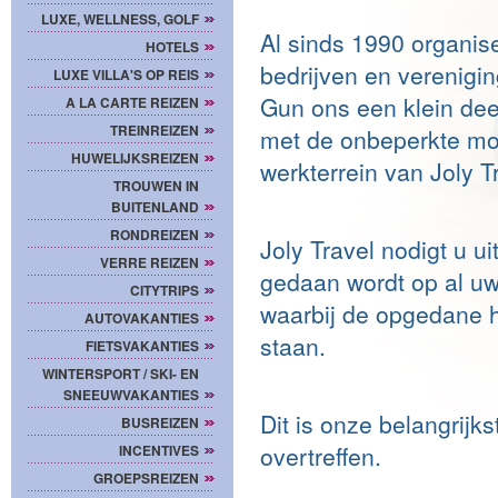
LUXE, WELLNESS, GOLF
Al sinds 1990 organise
HOTELS
bedrijven en verenigin
LUXE VILLA'S OP REIS
Gun ons een klein deel
A LA CARTE REIZEN
TREINREIZEN
met de onbeperkte mog
HUWELIJKSREIZEN
werkterrein van Joly Tr
TROUWEN IN
BUITENLAND
RONDREIZEN
Joly Travel nodigt u u
VERRE REIZEN
gedaan wordt op al uw 
CITYTRIPS
waarbij de opgedane h
AUTOVAKANTIES
staan.
FIETSVAKANTIES
WINTERSPORT / SKI- EN
SNEEUWVAKANTIES
Dit is onze belangrijk
BUSREIZEN
overtreffen.
INCENTIVES
GROEPSREIZEN