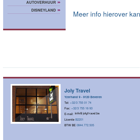
AUTOVERHUUR
DISNEYLAND
Meer info hierover kan
Joly Travel
Yzerhand 9 - 9120 Beveren
Tel:
+32/3 755 01 74
Fax:
+32/3 755 16 93
E-mail:
Licentie
B2201
BTW BE
0844.772.505