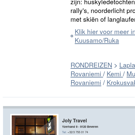
zijn: huskyledetochten
rally's, noorderlicht 
met skiën of langlauf
Klik hier voor meer 
Kuusamo/Ruka
RONDREIZEN
>
Lapl
Rovaniemi
/
Kemi
/
Mu
Rovaniemi
/
Krokusvak
Joly Travel
Yzerhand 9 - 9120 Beveren
Tel:
+32/3 755 01 74