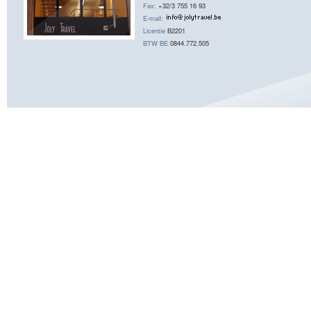
Fax:
+32/3 755 16 93
E-mail:
Licentie
B2201
BTW BE
0844.772.505