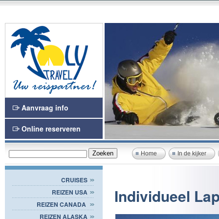
Aanvraag info
Online reserveren
Home
In de kijker
CRUISES
Individueel La
REIZEN USA
REIZEN CANADA
REIZEN ALASKA