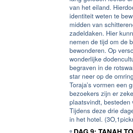
van het eiland. Hierdo
identiteit weten te be
midden van schitterend
zadeldaken. Hier kun
nemen de tijd om de bi
bewonderen. Op versc
wonderlijke dodencul
begraven in de rotswa
star neer op de omring
Toraja’s vormen een g
bezoekers zijn er zeke
plaatsvindt, besteden
Tijdens deze drie dag
in het hotel. (3O,1pic
DAG 9: TANAH T