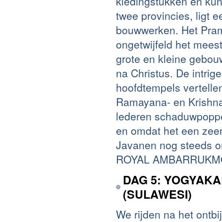
kledingstukken en kun
twee provincies, lig
bouwwerken. Het Pram
ongetwijfeld het meest
grote en kleine gebo
na Christus. De intrige
hoofdtempels vertell
Ramayana- en Krishnay
lederen schaduwpoppen
en omdat het een zeer 
Javanen nog steeds on
ROYAL AMBARRUKMO 
DAG 5: YOGYAKA
(SULAWESI)
We rijden na het ontb