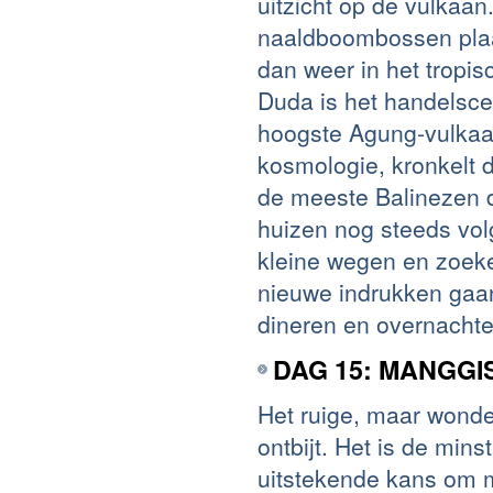
uitzicht op de vulkaan
naaldboombossen plaa
dan weer in het tropi
Duda is het handelscen
hoogste Agung-vulkaan
kosmologie, kronkelt d
de meeste Balinezen d
huizen nog steeds vo
kleine wegen en zoeke
nieuwe indrukken gaa
dineren en overnachte
DAG 15: MANGGI
Het ruige, maar wond
ontbijt. Het is de min
uitstekende kans om m