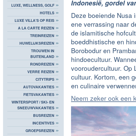
Indonesië, gordel v
LUXE, WELLNESS, GOLF
HOTELS
Deze boeiende Nusa in
LUXE VILLA'S OP REIS
ene verrassing naar de
A LA CARTE REIZEN
de islamitische hofcu
TREINREIZEN
boeddhistische en hin
HUWELIJKSREIZEN
Borobodur en Pramban
TROUWEN IN
BUITENLAND
hindoecultuur. Wanneer
RONDREIZEN
vooroudercultuur. Op
VERRE REIZEN
cultuur. Kortom, een 
CITYTRIPS
en culinaire verwenner
AUTOVAKANTIES
FIETSVAKANTIES
Neem zeker ook een ki
WINTERSPORT / SKI- EN
SNEEUWVAKANTIES
BUSREIZEN
INCENTIVES
GROEPSREIZEN