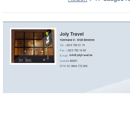
Joly Travel
Yzerhand 9 - 9120 Beveren
Tel:
+32/3 755 01 74
Fax:
+32/3 755 16 93
E-mail:
Licentie
B2201
BTW BE
0844.772.505