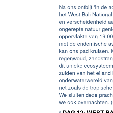
Na ons ontbijt ‘in de 
het West Bali Nationa
en verscheidenheid aan
ongerepte natuur geni
oppervlakte van 19.0
met de endemische av
kan ons pad kruisen.
regenwoud, zandstrand
dit unieke ecosysteem
zuiden van het eilan
onderwaterwereld van d
net zoals de tropische
We sluiten deze pracht
we ook overnachten. (
DAG 12: WEST B