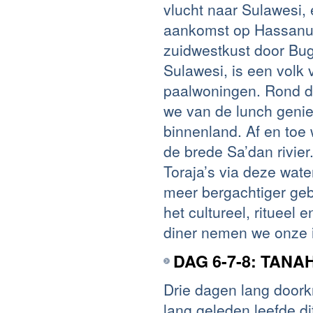
vlucht naar Sulawesi, 
aankomst op Hassanudi
zuidwestkust door Bug
Sulawesi, is een vol
paalwoningen. Rond d
we van de lunch genie
binnenland. Af en to
de brede Sa’dan rivie
Toraja’s via deze wate
meer bergachtiger geb
het cultureel, ritueel
diner nemen we onze 
DAG 6-7-8: TANA
Drie dagen lang doork
lang geleden leefde di