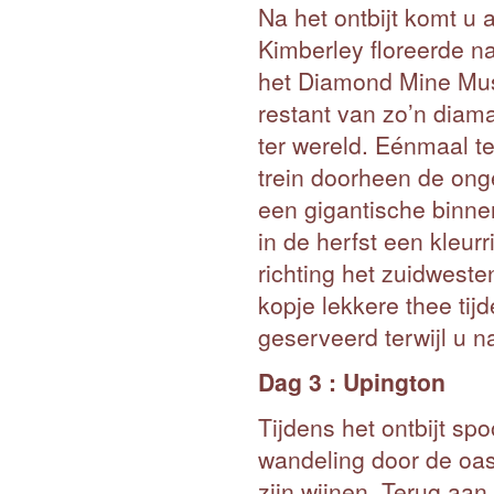
Na het ontbijt komt u
Kimberley floreerde n
het Diamond Mine Mus
restant van zo’n diam
ter wereld. Eénmaal te
trein doorheen de onge
een gigantische binne
in de herfst een kleur
richting het zuidwest
kopje lekkere thee tij
geserveerd terwijl u 
Dag 3 : Upington
Tijdens het ontbijt sp
wandeling door de oas
zijn wijnen. Terug aa