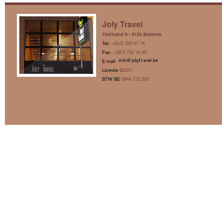
Joly Travel
Yzerhand 9 - 9120 Beveren
Tel:
+32/3 755 01 74
Fax:
+32/3 755 16 93
E-mail:
Licentie
B2201
BTW BE
0844.772.505