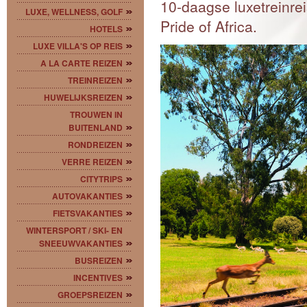
10-daagse luxetreinre
LUXE, WELLNESS, GOLF
Pride of Africa.
HOTELS
LUXE VILLA'S OP REIS
A LA CARTE REIZEN
TREINREIZEN
HUWELIJKSREIZEN
TROUWEN IN
BUITENLAND
RONDREIZEN
VERRE REIZEN
CITYTRIPS
AUTOVAKANTIES
FIETSVAKANTIES
WINTERSPORT / SKI- EN
SNEEUWVAKANTIES
BUSREIZEN
INCENTIVES
GROEPSREIZEN