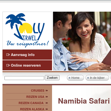
Aanvraag info
Online reserveren
Home
In de kijker
CRUISES
REIZEN USA
Namibia Safari
REIZEN CANADA
REIZEN ALASKA