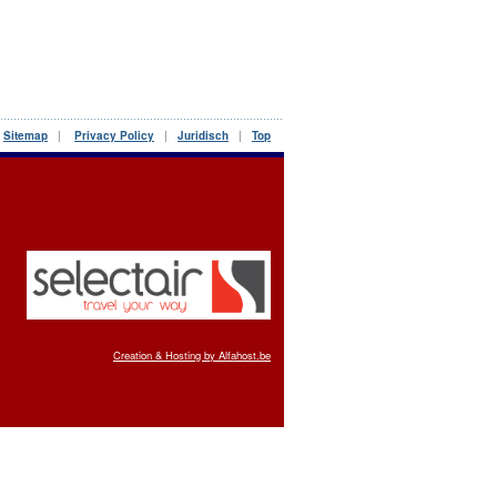
|
Sitemap
|
Privacy Policy
|
Juridisch
|
Top
Creation & Hosting by Alfahost.be