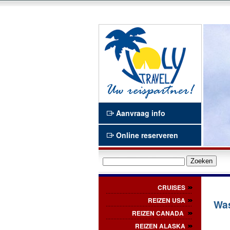
n en het Waasland
Joly Travel
Aanvraag info
Online reserveren
CRUISES
REIZEN USA
Wa
REIZEN CANADA
REIZEN ALASKA