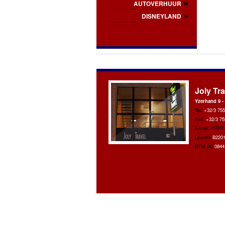
AUTOVERHUUR
DISNEYLAND
Joly Tra
Yzerhand 9 -
Tel:
+32/3 755
Fax:
+32/3 75
E-mail:
Licentie
B220
BTW BE
0844