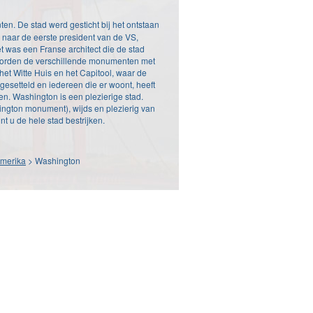
en. De stad werd gesticht bij het ontstaan
naar de eerste president van de VS,
 was een Franse architect die de stad
 worden de verschillende monumenten met
et Witte Huis en het Capitool, waar de
gesetteld en iedereen die er woont, heeft
en. Washington is een plezierige stad.
ington monument), wijds en plezierig van
nt u de hele stad bestrijken.
Amerika
> Washington