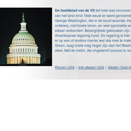
De hoofdstad van de VS
telt heel wat monument
van het land eind 18de eeuw en werd genoemd 
George Washington, die in de buurt woonde. Het
ontwierp, met brede lanen, en veel symmetrie
elkaar verbonden. Belangrijkste gebouwen zijn h
Amerikaanse regering huist. De regering is hier 
er op een of andere manier wel iets mee te mak
Groen, laag (niets mag hoger zijn dan het Wash
sfeer. Met de metro, die ongekend luxueus is, ku
Reizen USA
>
Info steden USA
>
Steden Oost-