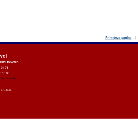
Print deze pagina
vel
 9120 Beveren
 01 74
5 16 93
1
.772.505