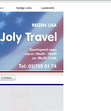
s »
Nuttige Links
Landeninfo
Doorlopend open
ma-vr: 09u00 - 18u00
za: 09u30-17u00
Tel: 03/755 01 74
Contact