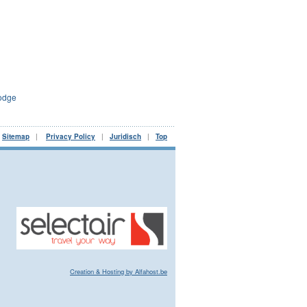
Lodge
|
Sitemap
|
Privacy Policy
|
Juridisch
|
Top
Creation & Hosting by Alfahost.be