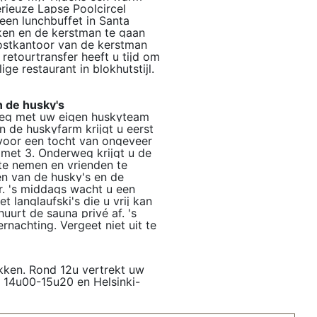
rieuze Lapse Poolcircel
een lunchbuffet in Santa
eken en de kerstman te gaan
postkantoor van de kerstman
retourtransfer heeft u tijd om
ige restaurant in blokhutstijl.
n de husky's
 weg met uw eigen huskyteam
n de huskyfarm krijgt u eerst
 voor een tocht van ongeveer
, met 3. Onderweg krijgt u de
 te nemen en vrienden te
en van de husky's en de
r. 's middags wacht u een
 langlaufski's die u vrij kan
uurt de sauna privé af. 's
ernachting. Vergeet niet uit te
trekken. Rond 12u vertrekt uw
i 14u00-15u20 en Helsinki-