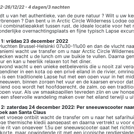
2-26/12/22 - 4 dagen/3 nachten
t u van het authentieke, van de pure natuur ? Wilt u uw ker
brengen ? Dan bent u in Arctic Circle Wilderness Lodge op 
 combinatiepakket tussen rust, de ideale locatie voor het 
onderlijke overnachtingsplaats en fijne typisch Lapse excur
 1: vrijdag 23 december 2022
vluchten Brussel-Helsinki 07u30-11u00 en dan de vlucht na
niemi wacht uw transfer om u naar Arctic Circle Wilderne
ecken wacht u de lunch om uw buikje te vullen. Daarna gen
ur en kan u heerlijk relaxen tot het diner.
vond wacht u een unieke eetbelevenis die u nooit zal verg
endiner in een kota op een privé eiland in de rivier, omri
 is een traditionele Lapse hut met een open vuur in het mi
neeuwen, binnen zorgen het vuur en de kaarsen ervoor dat 
iend oog wordt het hoofdgerecht, de zalm, op een traditi
open vuur. Als uw smaakpapillen tevreden zijn en uw honger
een sfeervolle wandeling maken over het eiland terwijl u uit
 2: zaterdag 24 december 2022:
Per sneeuwscooter naar
oek aan Santa Claus
et vroege ontbijt wacht de transfer om u naar het safarihui
ge thermische kledij aangepast en daarna vertrekt u voor e
e rit van ongeveer 1,5u per sneeuwscooter gaat het richtin
korte, maar opwindende rit met een iconische rendiersled