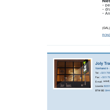
Nie
- pe
- dr
- An
(GAL)
ROND
Joly Tra
Yzerhand 9 -
Tel:
+32/3 755
Fax:
+32/3 75
E-mail:
Licentie
B220
BTW BE
0844