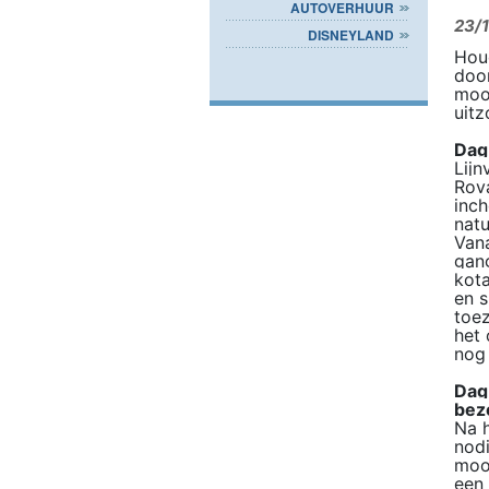
AUTOVERHUUR
23/1
DISNEYLAND
Houd
door
mooi
uitz
Dag
Lijn
Rova
inch
natu
Vana
gang
kota
en s
toez
het 
nog 
Dag
bez
Na h
nodi
mooi
een 