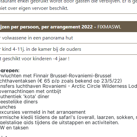
egrepen:
jnvluchten met Finnair Brussel-Rovaniemi-Brussel
uchthaventaksen (€ 65 p/p zoals bekend op 23/5/22)
ansfers luchthaven Rovaniemi - Arctic Circle Wilderness L
overnachtingen met ontbijt
authentiek 'kota' diner
feestelijke diners
lunches
excursies vermeld in het arrangement
ermische kledij tijdens de safari's (overall, laarzen, sokke
gelstalige gids tijdens de uitstappen en activiteiten.
TW en taksen