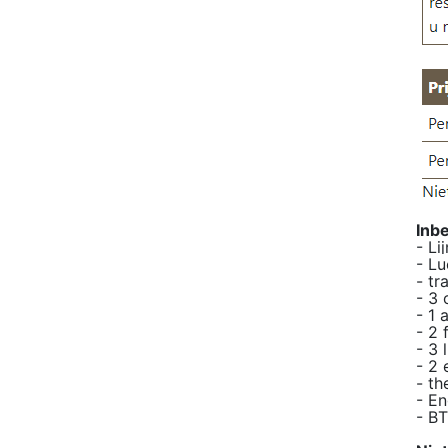
Inb
- Li
- L
- tr
- 3 
- 1 
- 2 
- 3 
- 2 
- th
- En
- B