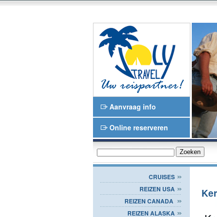
n en het Waasland
Joly Travel
Aanvraag info
Online reserveren
CRUISES
REIZEN USA
Ker
REIZEN CANADA
REIZEN ALASKA