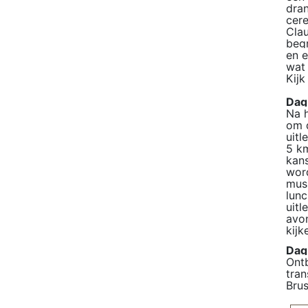
dran
cere
Clau
begr
en e
wat 
Kijk
Dag
Na h
om d
uitl
5 km
kans
word
mush
lunc
uitl
avon
kijk
Dag
Ontb
tran
Bru