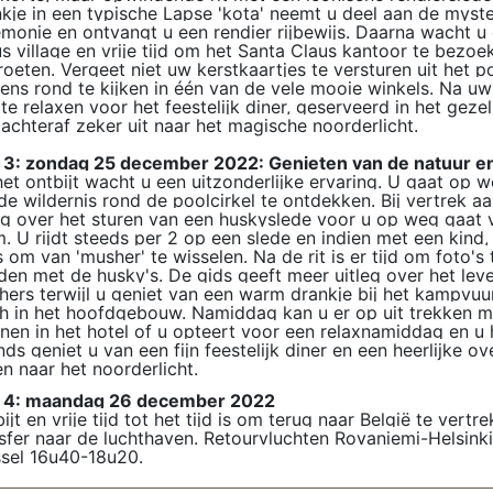
kje in een typische Lapse 'kota' neemt u deel aan de myste
monie en ontvangt u een rendier rijbewijs. Daarna wacht u 
s village en vrije tijd om het Santa Claus kantoor te bezo
oeten. Vergeet niet uw kerstkaartjes te versturen uit het 
ens rond te kijken in één van de vele mooie winkels. Na uw 
te relaxen voor het feestelijk diner, geserveerd in het gezell
 achteraf zeker uit naar het magische noorderlicht.
 3: zondag 25 december 2022: Genieten van de natuur e
et ontbijt wacht u een uitzonderlijke ervaring. U gaat op
e wildernis rond de poolcirkel te ontdekken. Bij vertrek aa
eg over het sturen van een huskyslede voor u op weg gaat
. U rijdt steeds per 2 op een slede en indien met een kind
 om van 'musher' te wisselen. Na de rit is er tijd om foto's
en met de husky's. De gids geeft meer uitleg over het lev
ers terwijl u geniet van een warm drankje bij het kampvuu
h in het hoofdgebouw. Namiddag kan u er op uit trekken met
enen in het hotel of u opteert voor een relaxnamiddag en u h
ds geniet u van een fijn feestelijk diner en een heerlijke ov
en naar het noorderlicht.
 4: maandag 26 december 2022
ijt en vrije tijd tot het tijd is om terug naar België te ver
sfer naar de luchthaven. Retourvluchten Rovaniemi-Helsink
ssel 16u40-18u20.