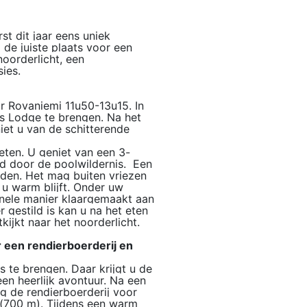
st dit jaar eens uniek
de juiste plaats voor een
noorderlicht, een
sies.
ar Rovaniemi 11u50-13u15. In
ss Lodge te brengen. Na het
iet u van de schitterende
eten. U geniet van een 3-
ngd door de poolwildernis. Een
dden. Het mag buiten vriezen
u warm blijft. Onder uw
onele manier klaargemaakt aan
 gestild is kan u na het eten
kijkt naar het noorderlicht.
 een rendierboerderij en
s te brengen. Daar krijgt u de
en heerlijk avontuur. Na een
g de rendierboerderij voor
e(700 m). Tijdens een warm