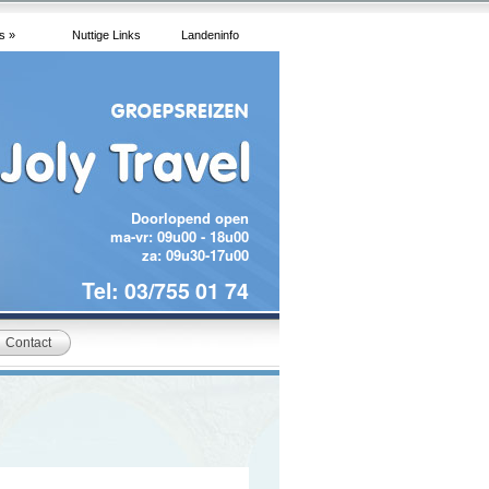
s »
Nuttige Links
Landeninfo
Doorlopend open
ma-vr: 09u00 - 18u00
za: 09u30-17u00
Tel: 03/755 01 74
Contact