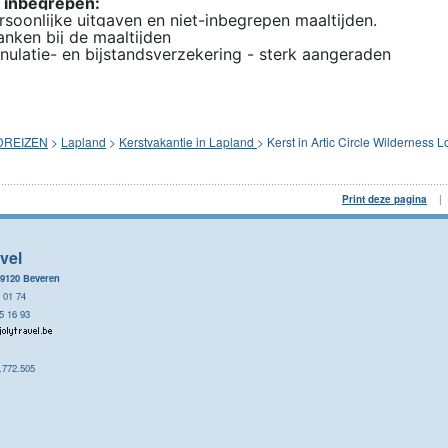
t inbegrepen:
rsoonlijke uitgaven en niet-inbegrepen maaltijden.
anken bij de maaltijden
nulatie- en bijstandsverzekering - sterk aangeraden
REIZEN
>
Lapland
>
Kerstvakantie in Lapland
> Kerst in Artic Circle Wilderness 
Print deze pagina
vel
 9120 Beveren
 01 74
5 16 93
1
.772.505