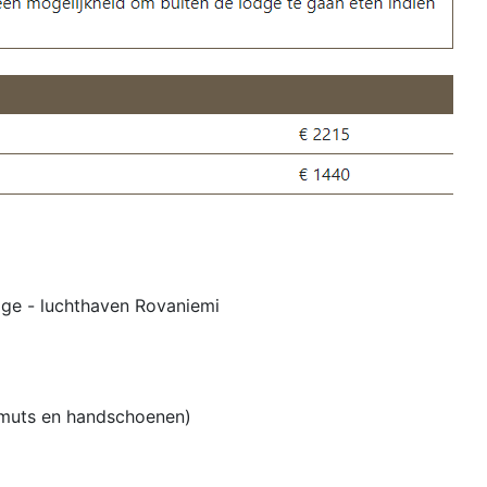
odge - luchthaven Rovaniemi
n, muts en handschoenen)