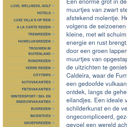
Een enorme grot in d
LUXE, WELLNESS, GOLF
muurtjes van zwart ste
HOTELS
afstekend molentje. He
LUXE VILLA'S OP REIS
volgens de seizoenen v
A LA CARTE REIZEN
kleine, met wit schui
TREINREIZEN
energie en rust breng
HUWELIJKSREIZEN
TROUWEN IN
door een groen lappe
BUITENLAND
muurtjes van opgesta
RONDREIZEN
de uitzichten te geni
VERRE REIZEN
Caldeira, waar de Fur
CITYTRIPS
een gedoofde vulkaan
AUTOVAKANTIES
FIETSVAKANTIES
ontdek, langs de gehe
WINTERSPORT / SKI- EN
eilandjes. Een ideale
SNEEUWVAKANTIES
schilderkunst en de v
BUSREIZEN
ongecompliceerd, gezo
INCENTIVES
gevoel een wereld acht
GROEPSREIZEN