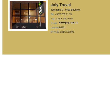
Joly Travel
Yzerhand 9 - 9120 Beveren
Tel:
+32/3 755 01 74
Fax:
+32/3 755 16 93
E-mail:
Licentie
B2201
BTW BE
0844.772.505