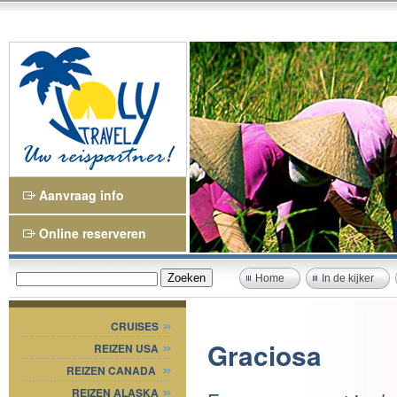
Aanvraag info
Online reserveren
Home
In de kijker
CRUISES
Graciosa
REIZEN USA
REIZEN CANADA
REIZEN ALASKA