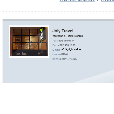
Joly Travel
Yzerhand 9 - 9120 Beveren
Tel:
+32/3 755 01 74
Fax:
+32/3 755 16 93
E-mail:
Licentie
B2201
BTW BE
0844.772.505