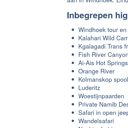
Inbegrepen hig
Windhoek tour en 
Kalahari Wild Ca
Kgalagadi Trans fr
Fish River Canyo
Ai-Ais Hot Springs
Orange River
Kolmanskop spoo
Luderitz
Woestijnpaarden
Private Namib De
Safari in open jee
Wandelsafari