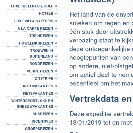
LUXE, WELLNESS, GOLF
Het land van de onverb
HOTELS
smeken om regen en d
LUXE VILLA'S OP REIS
A LA CARTE REIZEN
één stuk door uitstre
TREINREIZEN
verbazing staat te kij
HUWELIJKSREIZEN
deze ontoegankelijke o
TROUWEN IN
hoogtepunten van cent
BUITENLAND
RONDREIZEN
op andere, niet-platget
VERRE REIZEN
om actief deel te nem
CITYTRIPS
essentieel om het max
AUTOVAKANTIES
FIETSVAKANTIES
Vertrekdata en 
WINTERSPORT / SKI- EN
SNEEUWVAKANTIES
Deze expeditie vertre
BUSREIZEN
13/01/2019 tot en met
INCENTIVES
GROEPSREIZEN