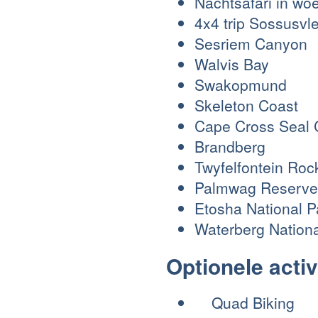
Nachtsafari in woe
4x4 trip Sossusvl
Sesriem Canyon
Walvis Bay
Swakopmund
Skeleton Coast
Cape Cross Seal 
Brandberg
Twyfelfontein Roc
Palmwag Reserve
Etosha National P
Waterberg Nation
Optionele activ
Quad Biking