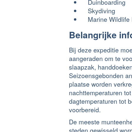
Duinboarding
Skydiving
Marine Wildlife 
Belangrijke in
Bij deze expeditie moe
aangeraden om te voor
slaapzak, handdoeken 
Seizoensgebonden ant
plaatse worden verkr
nachttemperaturen tot
dagtemperaturen tot b
voorbereid.
De meeste munteenhed
steden gewisseld wor