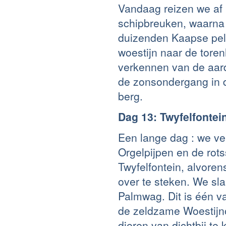
Vandaag reizen we af 
schipbreuken, waarna
duizenden Kaapse pel
woestijn naar de tore
verkennen van de aar
de zonsondergang in 
berg.
Dag 13: Twyfelfontei
Een lange dag : we v
Orgelpijpen en de rot
Twyfelfontein, alvore
over te steken. We sl
Palmwag. Dit is één v
de zeldzame Woestijn
dieren van dichtbij te