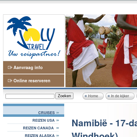
Aanvraag info
Online reserveren
Home
In de kijker
CRUISES
Namibië - 17-d
REIZEN USA
REIZEN CANADA
Windhoek)
REIZEN ALASKA