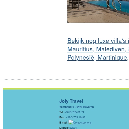
Bekijk nog luxe villa'
Mauritius, Malediven,
Polynesië, Martinique,
Joly Travel
Yzerhand 9 - 9120 Beveren
Tel:
+32/3 755 01 74
Fax:
+32/3 755 16 93
E-mail:
Licentie
B2201