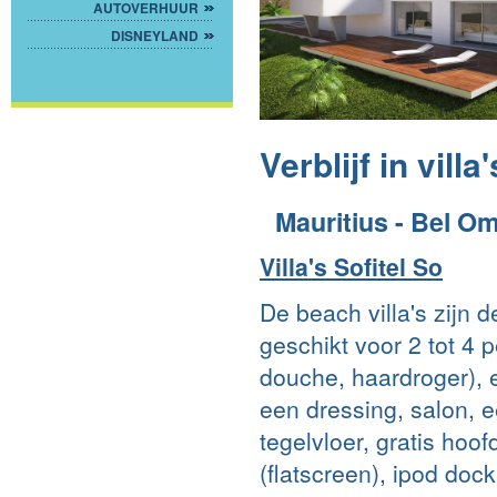
AUTOVERHUUR
DISNEYLAND
Verblijf in villa'
Mauritius - Bel O
Villa's Sofitel So
De beach villa's zijn d
geschikt voor 2 tot 4
douche, haardroger),
een dressing, salon, e
tegelvloer, gratis hoofd
(flatscreen), ipod doc