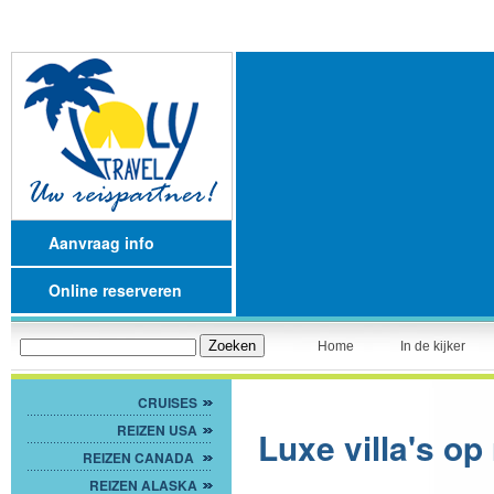
Aanvraag info
Online reserveren
Home
In de kijker
CRUISES
REIZEN USA
Luxe villa's op 
REIZEN CANADA
REIZEN ALASKA