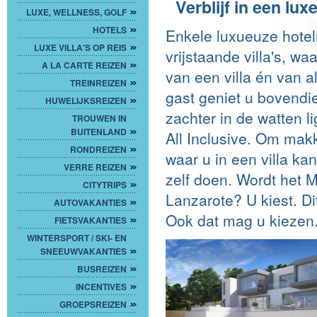
Verblijf in een lux
LUXE, WELLNESS, GOLF
HOTELS
Enkele luxueuze hotel
LUXE VILLA'S OP REIS
vrijstaande villa's, w
A LA CARTE REIZEN
van een villa én van all
TREINREIZEN
gast geniet u bovendi
HUWELIJKSREIZEN
zachter in de watten lig
TROUWEN IN
BUITENLAND
All Inclusive. Om makk
RONDREIZEN
waar u in een villa ka
VERRE REIZEN
zelf doen. Wordt het 
CITYTRIPS
Lanzarote? U kiest. Di
AUTOVAKANTIES
Ook dat mag u kiezen. 
FIETSVAKANTIES
WINTERSPORT / SKI- EN
SNEEUWVAKANTIES
BUSREIZEN
INCENTIVES
GROEPSREIZEN