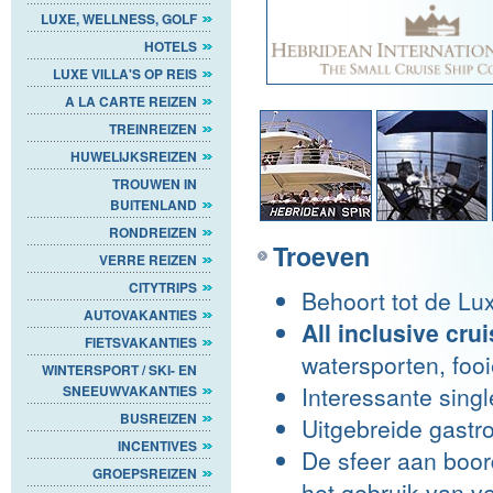
LUXE, WELLNESS, GOLF
HOTELS
LUXE VILLA'S OP REIS
A LA CARTE REIZEN
TREINREIZEN
HUWELIJKSREIZEN
TROUWEN IN
BUITENLAND
RONDREIZEN
Troeven
VERRE REIZEN
CITYTRIPS
Behoort tot de Lux
AUTOVAKANTIES
All inclusive cru
FIETSVAKANTIES
watersporten, foo
WINTERSPORT / SKI- EN
Interessante singl
SNEEUWVAKANTIES
BUSREIZEN
Uitgebreide gastr
INCENTIVES
De sfeer aan boor
GROEPSREIZEN
het gebruik van v