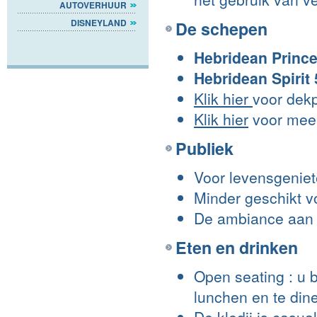
AUTOVERHUUR
DISNEYLAND
De schepen
Hebridean Prince
Hebridean Spirit 
Klik hier
voor dek
Klik hier
voor meer
Publiek
Voor levensgeniete
Minder geschikt v
De ambiance aan b
Eten en drinken
Open seating : u b
lunchen en te din
De kledij is casu