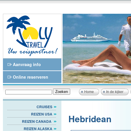
Aanvraag info
Online reserveren
Home
In de kijker
CRUISES
REIZEN USA
Hebridean
REIZEN CANADA
REIZEN ALASKA