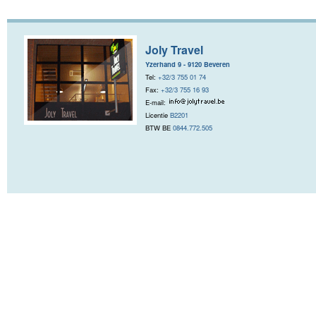
Joly Travel
Yzerhand 9 - 9120 Beveren
Tel:
+32/3 755 01 74
Fax:
+32/3 755 16 93
E-mail:
Licentie
B2201
BTW BE
0844.772.505