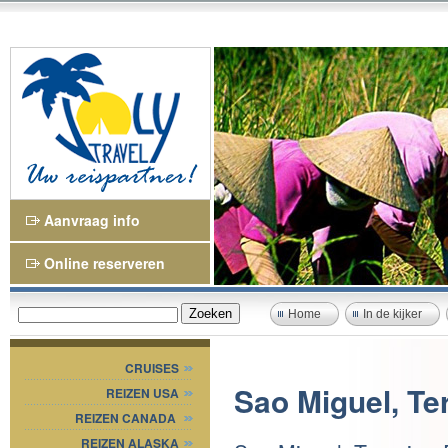
Aanvraag info
Online reserveren
Home
In de kijker
CRUISES
Sao Miguel, Ter
REIZEN USA
REIZEN CANADA
REIZEN ALASKA