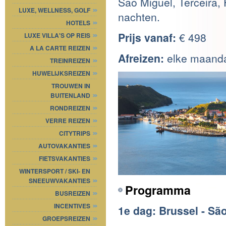
Sao Miguel, Terceira, 
LUXE, WELLNESS, GOLF
nachten.
HOTELS
Prijs vanaf:
€ 498
LUXE VILLA'S OP REIS
A LA CARTE REIZEN
Afreiz
en:
elke maanda
TREINREIZEN
HUWELIJKSREIZEN
TROUWEN IN
BUITENLAND
RONDREIZEN
VERRE REIZEN
CITYTRIPS
AUTOVAKANTIES
FIETSVAKANTIES
WINTERSPORT / SKI- EN
SNEEUWVAKANTIES
Programma
BUSREIZEN
INCENTIVES
1e dag: Brussel - Sã
GROEPSREIZEN