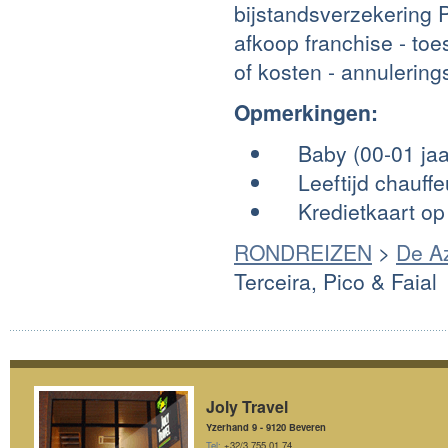
bijstandsverzekering 
afkoop franchise - to
of kosten - annulering
Opmerkingen:
Baby (00-01 jaar
Leeftijd chauffeur
Kredietkaart op 
RONDREIZEN
>
De A
Terceira, Pico & Faial
Joly Travel
Yzerhand 9 - 9120 Beveren
Tel:
+32/3 755 01 74