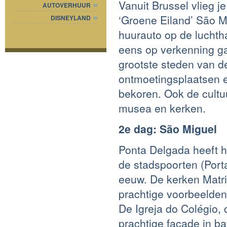
Vanuit Brussel vlieg j
AUTOVERHUUR
‘Groene Eiland’ São Mi
DISNEYLAND
huurauto op de luchth
eens op verkenning g
grootste steden van de
ontmoetingsplaatsen e
bekoren. Ook de cultuu
musea en kerken.
2e dag: São Miguel
Ponta Delgada heeft h
de stadspoorten (Port
eeuw. De kerken Matri
prachtige voorbeelden
De Igreja do Colégio,
prachtige façade in ba