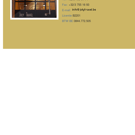
Fax:
+32/3 755 16 93
E-mail:
Licentie
B2201
BTW BE
0844.772.505