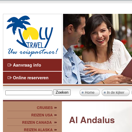
Aanvraag info
Online reserveren
Home
In de kijker
CRUISES
REIZEN USA
Al Andalus
REIZEN CANADA
REIZEN ALASKA