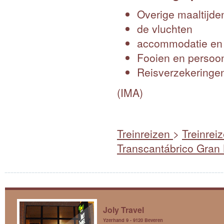
Overige maaltijde
de vluchten
accommodatie en t
Fooien en persoon
Reisverzekeringe
(IMA)
Treinreizen
>
Treinrei
Transcantábrico Gran 
Joly Travel
Yzerhand 9 - 9120 Beveren