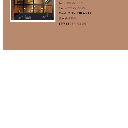
Tel:
+32/3 755 01 74
Fax:
+32/3 755 16 93
E-mail:
Licentie
B2201
BTW BE
0844.772.505