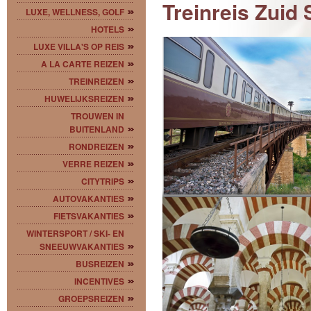
Treinreis Zuid 
LUXE, WELLNESS, GOLF
HOTELS
LUXE VILLA'S OP REIS
A LA CARTE REIZEN
TREINREIZEN
HUWELIJKSREIZEN
TROUWEN IN
BUITENLAND
RONDREIZEN
VERRE REIZEN
CITYTRIPS
AUTOVAKANTIES
FIETSVAKANTIES
WINTERSPORT / SKI- EN
SNEEUWVAKANTIES
BUSREIZEN
INCENTIVES
GROEPSREIZEN