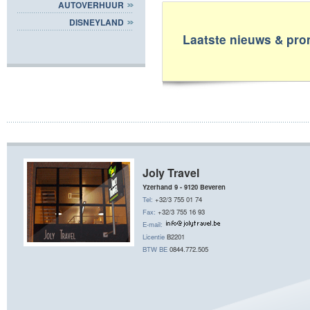
AUTOVERHUUR
DISNEYLAND
Laatste nieuws & pro
Joly Travel
Yzerhand 9 - 9120 Beveren
Tel:
+32/3 755 01 74
Fax:
+32/3 755 16 93
E-mail:
Licentie
B2201
BTW BE
0844.772.505