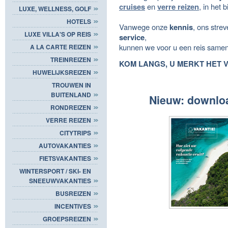
cruises
en
verre reizen
, in het 
LUXE, WELLNESS, GOLF
HOTELS
Vanwege onze
kennis
, ons stre
LUXE VILLA'S OP REIS
service
,
kunnen we voor u een reis samenst
A LA CARTE REIZEN
TREINREIZEN
KOM LANGS, U MERKT HET 
HUWELIJKSREIZEN
TROUWEN IN
BUITENLAND
Nieuw: downlo
RONDREIZEN
VERRE REIZEN
CITYTRIPS
AUTOVAKANTIES
FIETSVAKANTIES
WINTERSPORT / SKI- EN
SNEEUWVAKANTIES
BUSREIZEN
INCENTIVES
GROEPSREIZEN