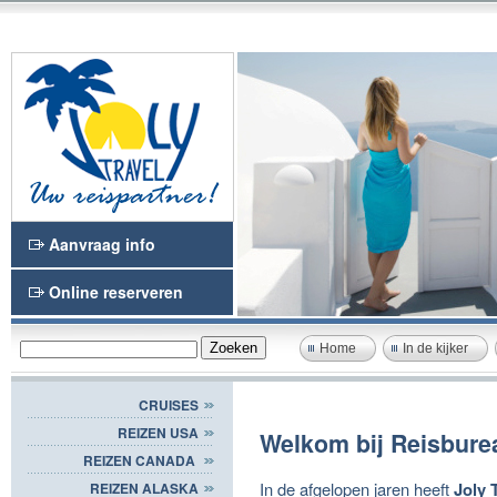
Aanvraag info
Online reserveren
Home
In de kijker
CRUISES
REIZEN USA
Welkom bij Reisburea
REIZEN CANADA
In de afgelopen jaren heeft
Joly 
REIZEN ALASKA